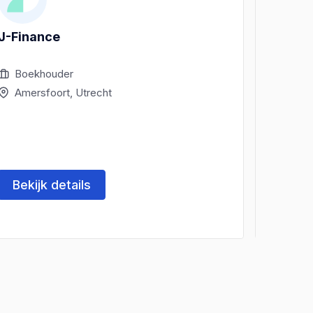
J-Finance
Yurist
Boekhouder
Boek
Amersfoort, Utrecht
Amer
Bekijk details
Beki