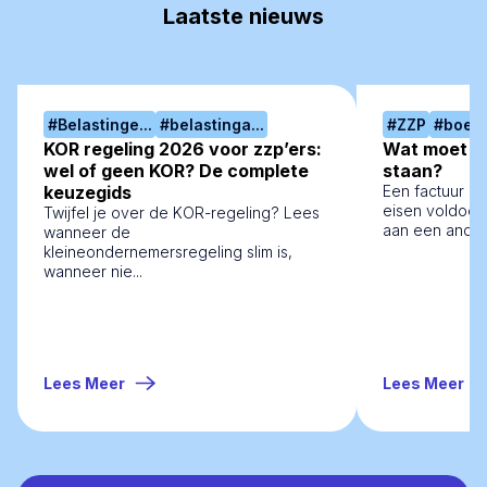
Laatste nieuws
#
Belastinge...
#
belastinga...
#
ZZP
#
boekh
KOR regeling 2026 voor zzp’ers:
Wat moet er
wel of geen KOR? De complete
staan?
keuzegids
Een factuur mo
eisen voldoen.
Twijfel je over de KOR-regeling? Lees
aan een andere
wanneer de
kleineondernemersregeling slim is,
wanneer nie...
Lees Meer
Lees Meer