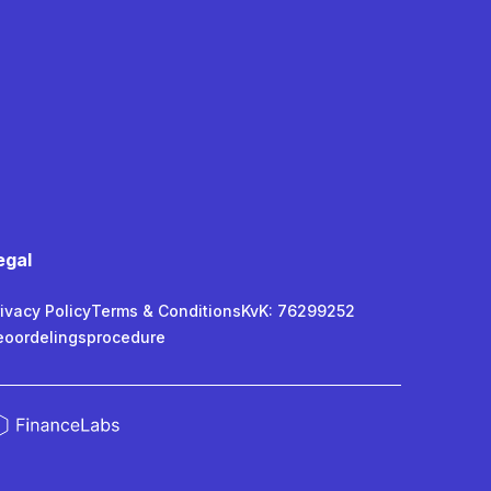
egal
ivacy Policy
Terms & Conditions
KvK: 76299252
eoordelingsprocedure