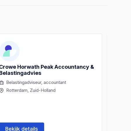
Crowe Horwath Peak Accountancy &
De Zee
Belastingadvies
Belastingadviseur, accountant
Boek
Rotterdam, Zuid-Holland
Rott
Bekijk details
Beki