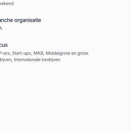
bekend
anche organisatie
A
cus
-ers, Start-ups, MKB, Middelgrote en grote
rijven, Internationale bedrijven