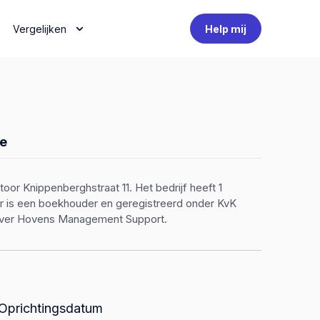
Vergelijken
Help mij
e
r Knippenberghstraat 11. Het bedrijf heeft 1
or is een boekhouder en geregistreerd onder KvK
 over Hovens Management Support.
Oprichtingsdatum