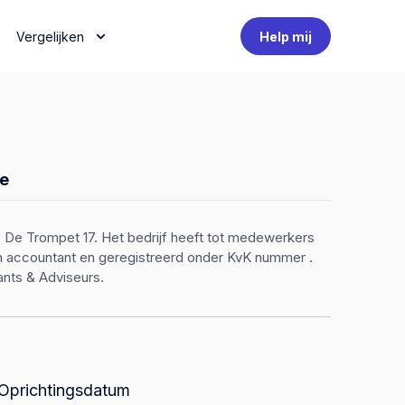
Vergelijken
Help mij
e
p De Trompet 17. Het bedrijf heeft tot medewerkers
een accountant en geregistreerd onder KvK nummer .
ants & Adviseurs.
Oprichtingsdatum