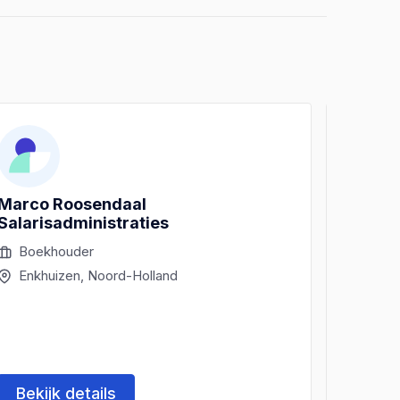
Marco Roosendaal
LP Ad
Salarisadministraties
Boekhouder
Boek
Enkhuizen, Noord-Holland
Enkh
Bekijk details
Beki