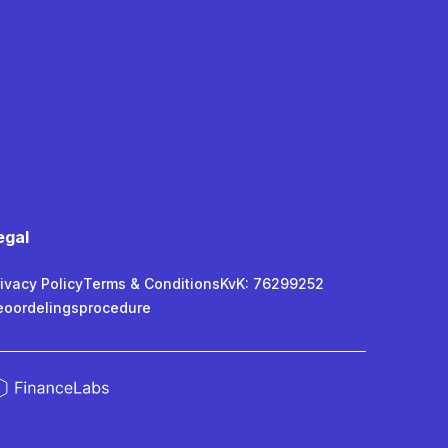
egal
ivacy Policy
Terms & Conditions
KvK: 76299252
eoordelingsprocedure