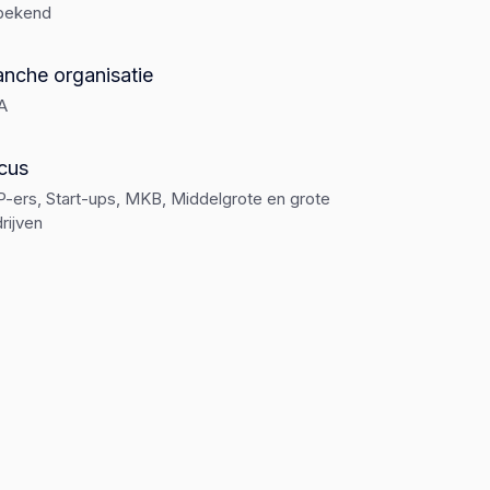
bekend
anche organisatie
A
cus
-ers, Start-ups, MKB, Middelgrote en grote
rijven