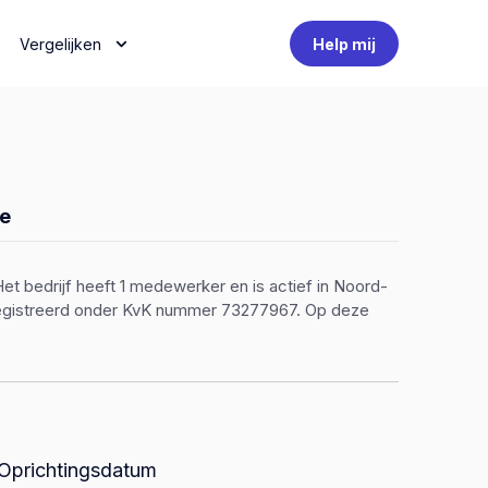
Vergelijken
Help mij
e
et bedrijf heeft 1 medewerker en is actief in Noord-
eregistreerd onder KvK nummer 73277967. Op deze
Oprichtingsdatum