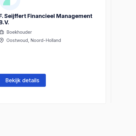
F. Seijffert Financieel Management
Esther
B.V.
Boekhouder
Boek
Oostwoud, Noord-Holland
Oost
Bekijk details
Beki