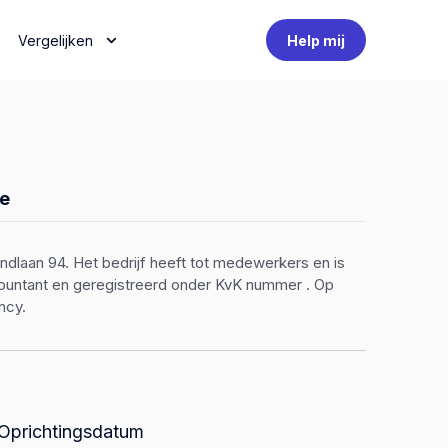
Vergelijken
Help mij
e
dlaan 94. Het bedrijf heeft tot medewerkers en is
ccountant en geregistreerd onder KvK nummer . Op
ncy.
Oprichtingsdatum