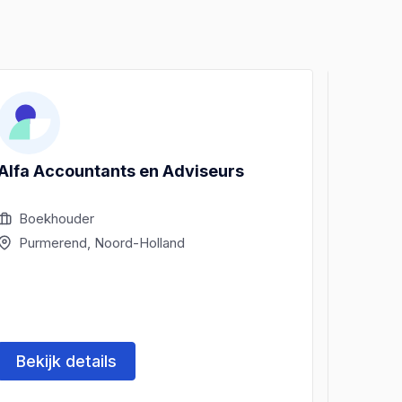
Alfa Accountants en Adviseurs
ArMa A
Advie
Boekhouder
Boek
Purmerend, Noord-Holland
Purm
Bekijk details
Beki