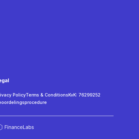
egal
ivacy Policy
Terms & Conditions
KvK: 76299252
eoordelingsprocedure