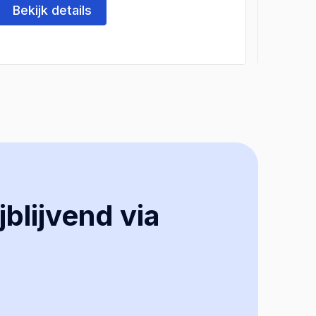
Bekijk details
Beki
jblijvend via