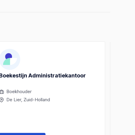
Boekestijn Administratiekantoor
B. van
Dienst
Boekhouder
Boek
De Lier, Zuid-Holland
Maas