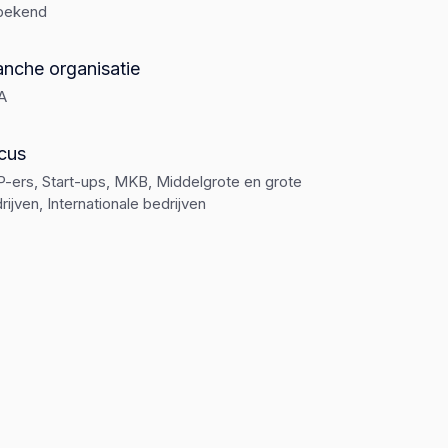
bekend
anche organisatie
A
cus
-ers, Start-ups, MKB, Middelgrote en grote
rijven, Internationale bedrijven