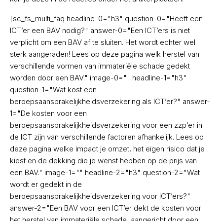
[sc_fs_multi_faq headline-0="h3" question-0="Heeft een
ICT’er een BAV nodig?" answer-0="Een ICT’ers is niet
verplicht om een BAV af te sluiten. Het wordt echter wel
sterk aangeraden! Lees op deze pagina welk herstel van
verschillende vormen van immateriële schade gedekt
worden door een BAV." image-0="" headline-1="h3"
question-1="Wat kost een
beroepsaansprakelijkheidsverzekering als ICT’er?" answer-
1="De kosten voor een
beroepsaansprakelijkheidsverzekering voor een zzp’er in
de ICT zijn van verschillende factoren afhankelijk. Lees op
deze pagina welke impact je omzet, het eigen risico dat je
kiest en de dekking die je wenst hebben op de prijs van
een BAV." image-1="" headline-2="h3" question-2="Wat
wordt er gedekt in de
beroepsaansprakelijkheidsverzekering voor ICT’ers?"
answer-2="Een BAV voor een ICT’er dekt de kosten voor
het herstel van immateriële schade, aangericht door een