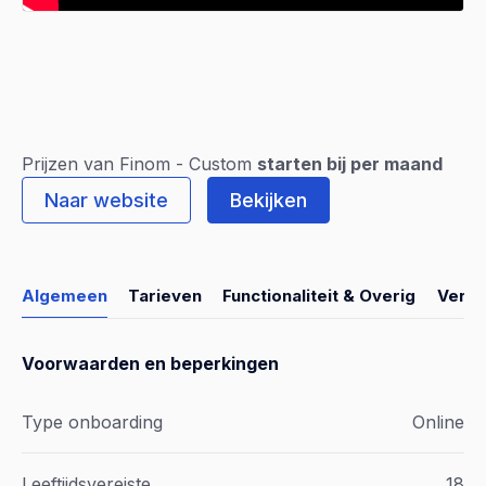
Prijzen van Finom - Custom
starten bij per maand
Naar website
Bekijken
Algemeen
Tarieven
Functionaliteit & Overig
Verge
Voorwaarden en beperkingen
Type onboarding
Online
Leeftijdsvereiste
18