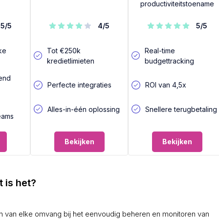
productiviteitstoename
5
/5
4
/5
5
/5
eke
Tot €250k
Real-time
kredietlimieten
budgettracking
pend
Perfecte integraties
ROI van 4,5x
Alles-in-één oplossing
Snellere terugbetaling
teams
Bekijken
Bekijken
 is het?
en van elke omvang bij het eenvoudig beheren en monitoren van