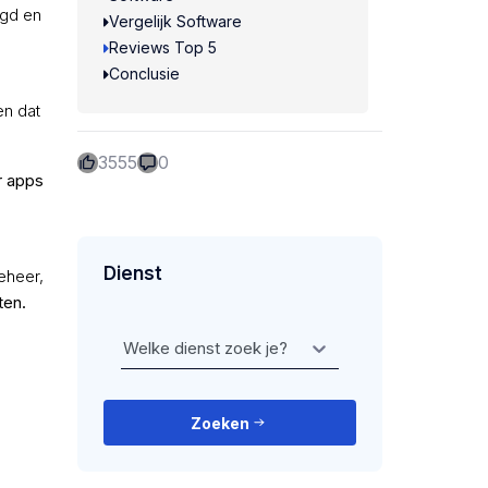
gd en
Vergelijk Software
Reviews Top 5
Conclusie
n dat
3555
0
r apps
Dienst
eheer,
ten.
Welke dienst zoek je?
Zoeken