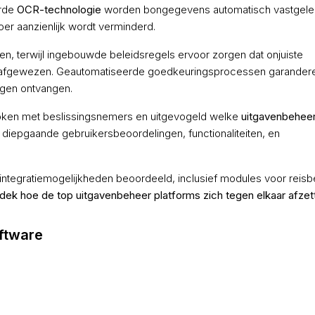
erde
OCR-technologie
worden bongegevens automatisch vastgele
er aanzienlijk wordt verminderd.
, terwijl ingebouwde beleidsregels ervoor zorgen dat onjuiste
 afgewezen. Geautomatiseerde goedkeuringsprocessen garandere
ngen ontvangen.
ken met beslissingsnemers en uitgevogeld welke
uitgavenbehee
diepgaande gebruikersbeoordelingen, functionaliteiten, en
integratiemogelijkheden beoordeeld, inclusief modules voor reisb
dek hoe de top uitgavenbeheer platforms zich tegen elkaar afzet
ftware