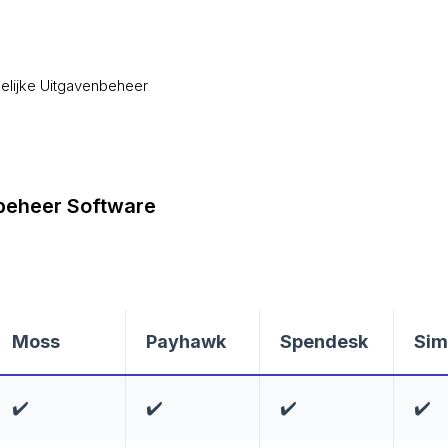
elijke Uitgavenbeheer
nbeheer Software
Moss
Payhawk
Spendesk
Sim
✔️
✔️
✔️
✔️