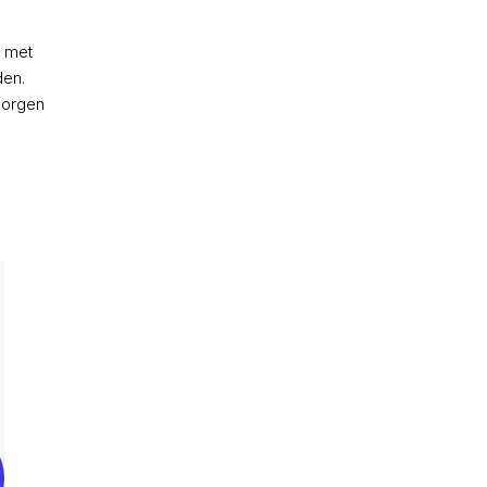
t met
den.
zorgen