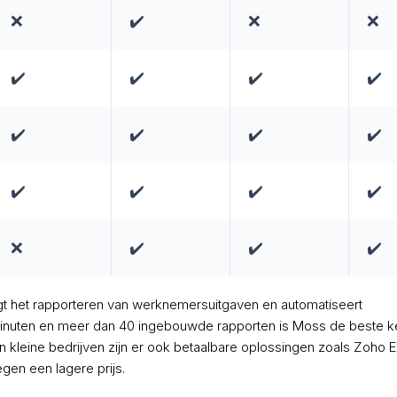
❌
✔️
❌
❌
✔️
✔️
✔️
✔️
✔️
✔️
✔️
✔️
✔️
✔️
✔️
✔️
❌
✔️
✔️
✔️
t het rapporteren van werknemersuitgaven en automatiseert
inuten en meer dan 40 ingebouwde rapporten is Moss de beste 
en kleine bedrijven zijn er ook betaalbare oplossingen zoals Zoho
gen een lagere prijs.