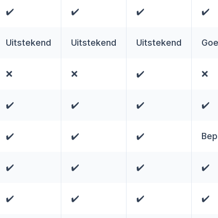
✔️
✔️
✔️
✔️
Uitstekend
Uitstekend
Uitstekend
Go
❌
❌
✔️
❌
✔️
✔️
✔️
✔️
✔️
✔️
✔️
Bep
✔️
✔️
✔️
✔️
✔️
✔️
✔️
✔️