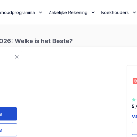
khoudprogramma
Zakelijke Rekening
Boekhouders
26: Welke is het Beste?
5,
e
v
e