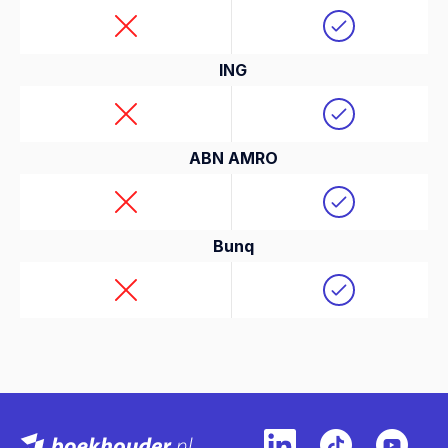
ING
ABN AMRO
Bunq