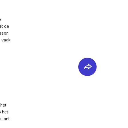
e
et de
ussen
k vaak
 het
 het
ntant