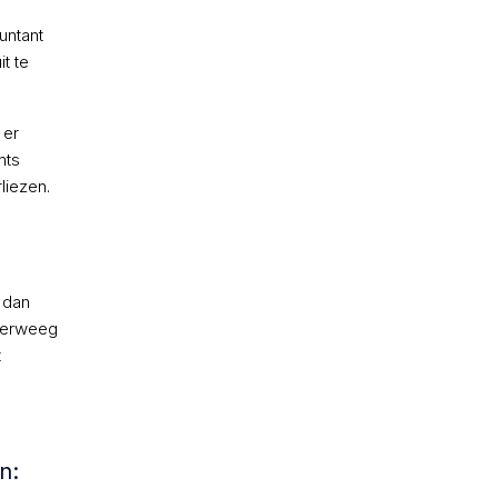
untant
t te
 er
nts
liezen.
 dan
Overweeg
t
n: