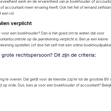
hoeveelheid werk en de ervarenheid van je boekhouder of accounta
f accountant meer ervaring heeft. Ook het feit of iemand zelfstan
 een rol.
len verplicht
er voor een boekhouder? Dan is het goed om te weten dat voor
tantscontrole op de jaarrekening verplicht is. Ben je een kleine
kening opstellen (of doe het zelf met een online boekhoudpakket
rote rechtspersoon? Dit zijn de criteria:
ing te voeren. Dat geldt voor de kleinste zzp’er tot de grootste BV 
jd op orde. Dus, kies je voor een boekhouder of accountant? Bekij