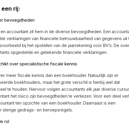
een rij:
meer bevoegdheden
 en accountant zit hem in de diverse bevoegdheden. Een accounta
ële verklaringen van financiële betrouwbaarheid van gegevens uit 
ijvoorbeeld bij het opstellen van de jaarrekening voor BV’s. De ove
ants opgestelde en getekende financiële verklaringen.
hikt over specialistische fiscale kennis
r meer fiscale kennis dan een boekhouder. Natuurlijk zijn er
seerde boekhouders, maar het grote verschil is hierbij wel dat
tueel te houden. Hiervoor volgen accountants elk jaar diverse curs
ntant het risico zijn bevoegdheden te verliezen. Voor een deel ver
ountant ten opzichte van een boekhouder. Daarnaast is een
 er stenge gedrags- en beroepsregels.
e rol