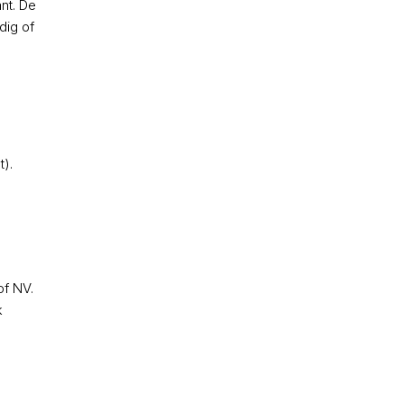
nt. De
dig of
).
of NV.
k