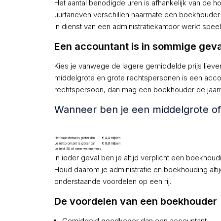
Het aantal benodigde uren is afhankelijk van de 
uurtarieven verschillen naarmate een boekhouder o
in dienst van een administratiekantoor werkt speelt
Een accountant is in sommige geval
Kies je vanwege de lagere gemiddelde prijs liev
middelgrote en grote rechtspersonen is een accoun
rechtspersoon, dan mag een boekhouder de jaarre
Wanneer ben je een middelgrote of g
Het balanstotaal is groter dan
€ 4,4 miljoen
Je netto omzet is groter dan
€ 8,8 miljoen
Je hebt 50 of meer werknemers
In ieder geval ben je altijd verplicht een boekhoud
Houd daarom je administratie en boekhouding alti
onderstaande voordelen op een rij.
De voordelen van een boekhouder
Gemiddeld goedkoper dan een accountant