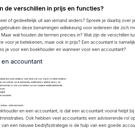
de verschillen in prijs en functies?
el of gedeeltelijk uit aan iemand anders? Spreek je daarbij over j
ebruiken deze benamingen willekeurig voor iedereen die zich m
 Maar wat houden de termen precies in? Wat zijn de verschillen t
e voor je betekenen, maar ook in prijs? Een accountant is namelij
es je voor een boekhouder en wanneer voor een accountant?
 en accountant
hakeld door grote bedrijven, maar werkt ook voor zzp’ers en kleine bedrijven.
r ook controle van de jaarrekening, bedrijfsadvies, juridisch advies, etc.
dviserende rol. Ook voor inrichten van een complexe bedrijfsadministratie.
erond.
plicht
 RA-accountant
e gedrags- enberoepsregels
khouder en een accountant, is dat een accountant vooral helpt bij
ministraties. Ook hebben veel accountants een adviserende rol op
ken van een nieuwe bedrijfsstrategie is de hulp van een goede accou