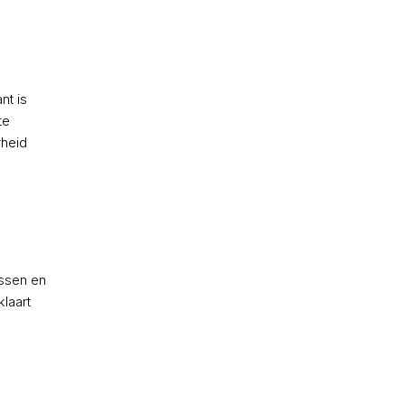
nt is
te
rheid
ussen en
klaart