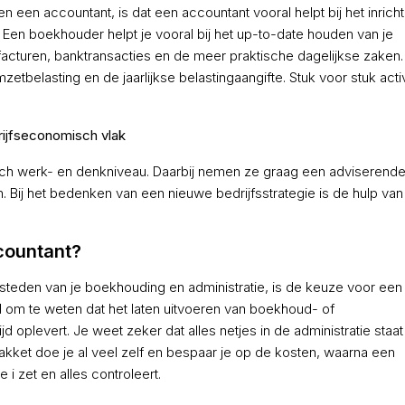
 een accountant, is dat een accountant vooral helpt bij het inrich
 Een boekhouder helpt je vooral bij het up-to-date houden van je
 facturen, banktransacties en de meer praktische dagelijkse zaken
tbelasting en de jaarlijkse belastingaangifte. Stuk voor stuk activ
rijfseconomisch vlak
h werk- en denkniveau. Daarbij nemen ze graag een adviserende
n. Bij het bedenken van een nieuwe bedrijfsstrategie is de hulp va
countant?
besteden van je boekhouding en administratie, is de keuze voor een
 om te weten dat het laten uitvoeren van boekhoud- of
plevert. Je weet zeker dat alles netjes in de administratie staat
akket doe je al veel zelf en bespaar je op de kosten, waarna een
i zet en alles controleert.