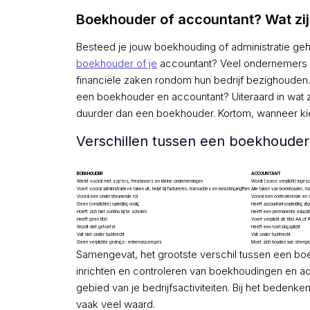
Boekhouder of accountant? Wat zijn 
Besteed je jouw boekhouding of administratie gehe
boekhouder of je
accountant? Veel ondernemers g
financiële zaken rondom hun bedrijf bezighouden.
een boekhouder en accountant? Uiteraard in wat z
duurder dan een boekhouder. Kortom, wanneer ki
Verschillen tussen een boekhouder
BOEKHOUDER
ACCOUNTANT
Werkt vooral met zzp’ers, freelancers en kleine ondernemingen
Wordt (soms verplicht) ingesc
Voert vooral administratieve taken uit, helpt bij factureren, transacties en belastingangiften
Alle taken van boekhouder, maa
Vooral een ondersteunende rol
Vooral een controlerende en a
Geen (verplichte) opleiding nodig
Heeft accountantsopleiding afg
Hoeft zich niet continu bij te scholen
Heeft een permanente educatie
Heeft geen titel
Voert verplicht de titel AA of
Wordt niet getoetst
Heeft een toetsingsplicht
Valt niet onder tuchtrecht
Valt onder tuchtrecht
Geen verplichte gedrags- enberoepsregels
Moet zich houden aan streng
Samengevat, het grootste verschil tussen een boe
inrichten en controleren van boekhoudingen en ad
gebied van je bedrijfsactiviteiten. Bij het beden
vaak veel waard.