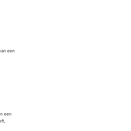
van een
an een
ft,