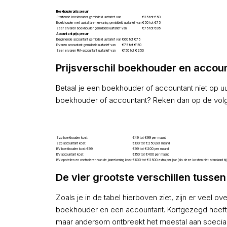
Boekhouder prijs per uur
Startende boekhouder gemiddeld uurtarief van
€35 tot €50
Boekhouder met aantal jaren ervaring gemiddeld uurtarief van
€50 tot €75
Zeer ervaren boekhouder gemiddeld uurtarief van
€75 tot €85
Accountant prijs per uur
Beginnende accountant gemiddeld uurtarief van
€60 tot €75
Ervaren accountant gemiddeld uurtarief van
€75 tot €150
Zeer ervaren RA-accountant uurtarief van
€150 tot €250
Prijsverschil boekhouder en accou
Betaal je een boekhouder of accountant niet op 
boekhouder of accountant? Reken dan op de volg
Zzp boekhouder kost
€49 tot €99 per maand
Zzp accountant kost
€100 tot €250 per maand
BV boekhouder kost €99
€99 tot €200 per maand
BV accountant kost
€150 tot €400 per maand
BV opstellen en controleren van de jaarrekening kost
€600 tot €2500 extra per jaar (als deze kosten niet standaard bi
De vier grootste verschillen tuss
Zoals je in de tabel hierboven ziet, zijn er vee
boekhouder en een accountant. Kortgezegd heeft 
maar andersom ontbreekt het meestal aan special