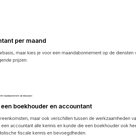
ntant per maand
uurbasis, maar kies je voor een maandabonnement op de diensten 
ende prijzen:
j het maandabonnement zijn inbegrepen
en een boekhouder en accountant
l overeenkomsten, maar ook verschillen tussen de werkzaamheden v
een accountant alle kennis en kunde die een boekhouder ook hee
istische fiscale kennis en bevoegdheden.