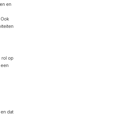
ten en
. Ook
iteiten
 rol op
n een
 en dat