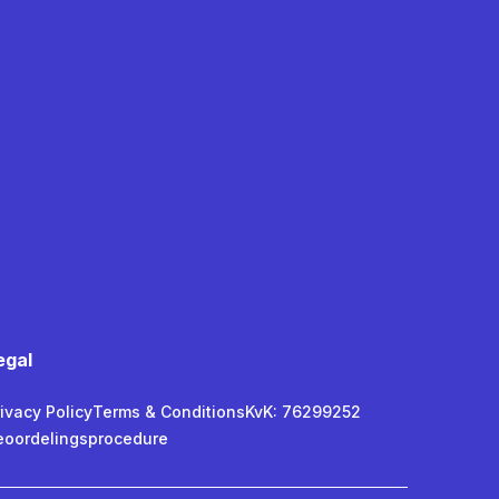
egal
ivacy Policy
Terms & Conditions
KvK: 76299252
eoordelingsprocedure