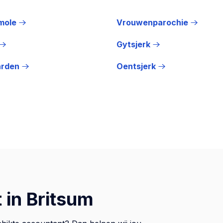
mole
Vrouwenparochie
Gytsjerk
rden
Oentsjerk
 in Britsum