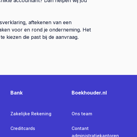
chikte accountant? Dan helpen wij jou
sverklaring, aftekenen van een
 zaken voor en rond je onderneming. Het
e kiezen die past bij de aanvraag.
Bank
Boekhouder.nl
Zakelijke Rekening
Ons team
Creditcards
Contant
administratiekantoren