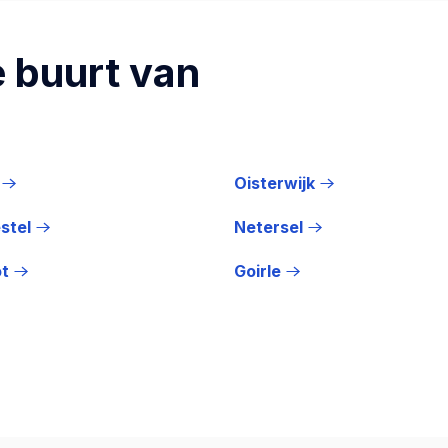
 buurt van
Oisterwijk
stel
Netersel
ot
Goirle