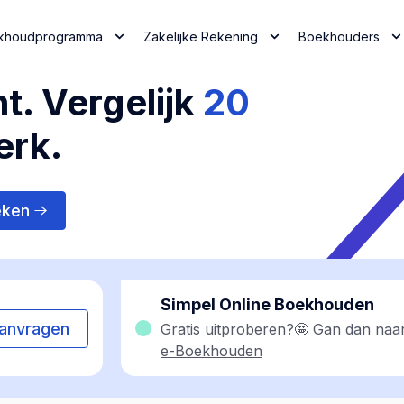
khoudprogramma
Zakelijke Rekening
Boekhouders
t. Vergelijk
20
erk.
eken
Simpel Online Boekhouden
anvragen
Gratis uitproberen?🤩 Gan dan naa
e-Boekhouden