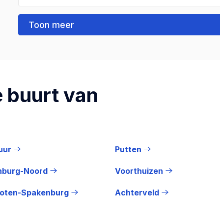
Toon meer
 buurt van
uur
Putten
nburg-Noord
Voorthuizen
oten-Spakenburg
Achterveld