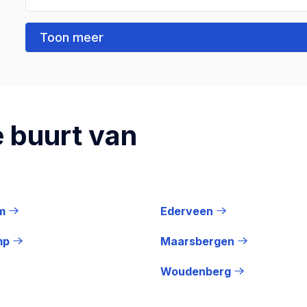
Toon meer
 buurt van
m
Ederveen
mp
Maarsbergen
Woudenberg