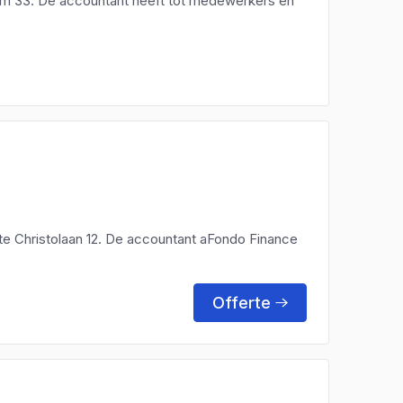
om 33. De accountant heeft tot medewerkers en
te Christolaan 12. De accountant aFondo Finance
Offerte