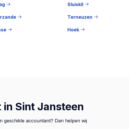
ag
Sluiskil
erzande
Terneuzen
sse
Hoek
 in Sint Jansteen
een geschikte accountant? Dan helpen wij