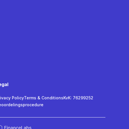
egal
ivacy Policy
Terms & Conditions
KvK: 76299252
eoordelingsprocedure