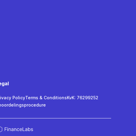
egal
ivacy Policy
Terms & Conditions
KvK: 76299252
eoordelingsprocedure