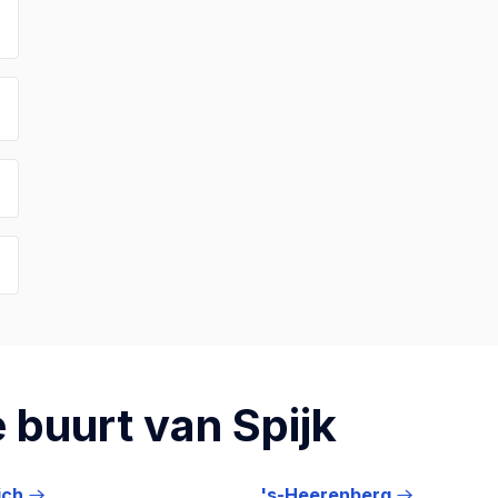
 buurt van Spijk
ich
's-Heerenberg