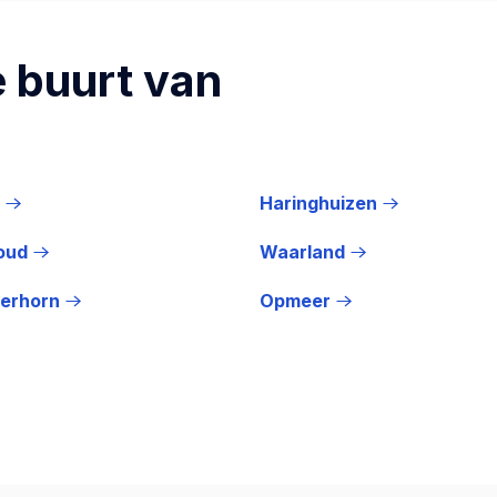
 buurt van
Haringhuizen
oud
Waarland
gerhorn
Opmeer