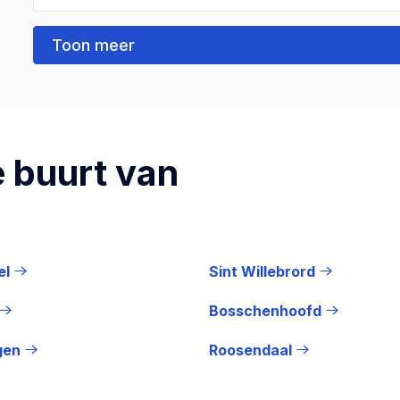
Toon meer
 buurt van
el
Sint Willebrord
Bosschenhoofd
gen
Roosendaal