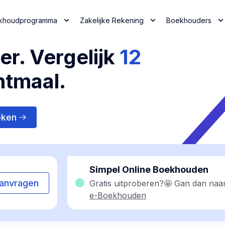
khoudprogramma
Zakelijke Rekening
Boekhouders
r. Vergelijk
12
htmaal.
eken
Simpel Online Boekhouden
anvragen
Gratis uitproberen?🤩 Gan dan naa
e-Boekhouden