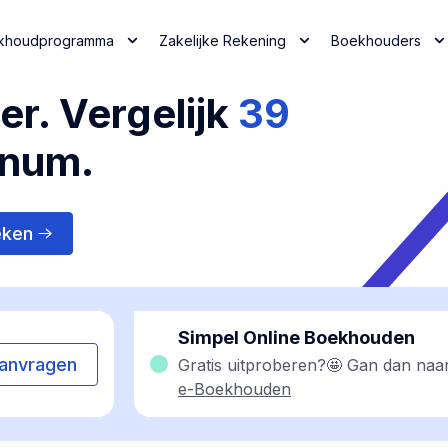
khoudprogramma
Zakelijke Rekening
Boekhouders
r. Vergelijk
39
inum.
eken
Simpel Online Boekhouden
anvragen
Gratis uitproberen?🤩 Gan dan naa
e-Boekhouden