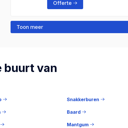
Offerte
Toon meer
 buurt van
p
Snakkerburen
m
Baard
Mantgum