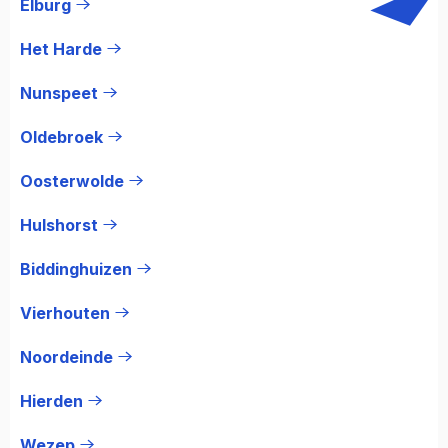
Elburg
Het Harde
Nunspeet
Oldebroek
Oosterwolde
Hulshorst
Biddinghuizen
Vierhouten
Noordeinde
Hierden
Wezep