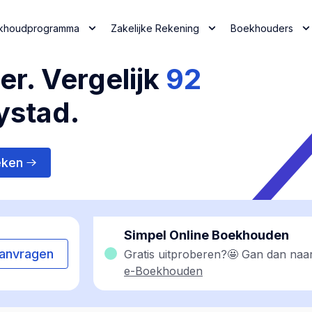
khoudprogramma
Zakelijke Rekening
Boekhouders
r. Vergelijk
92
ystad.
eken
Simpel Online Boekhouden
anvragen
Gratis uitproberen?🤩 Gan dan naa
e-Boekhouden