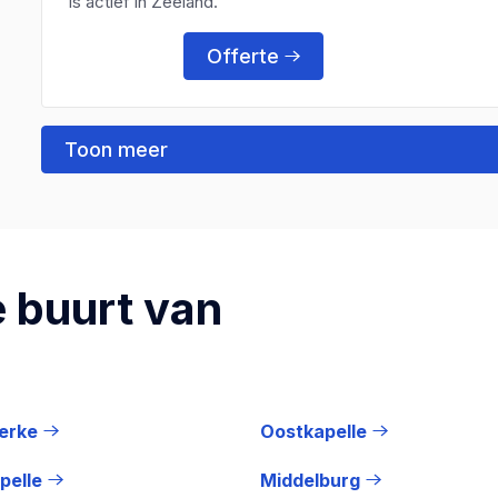
is actief in Zeeland.
Offerte
Toon meer
 buurt van
erke
Oostkapelle
pelle
Middelburg