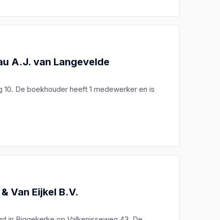
au A.J. van Langevelde
 10. De boekhouder heeft 1 medewerker en is
 Van Eijkel B.V.
tigd in Biggekerke op Valkenisseweg 43. De