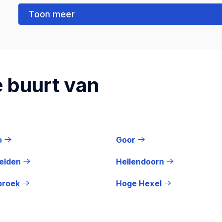
Toon meer
 buurt van
o
Goor
elden
Hellendoorn
broek
Hoge Hexel