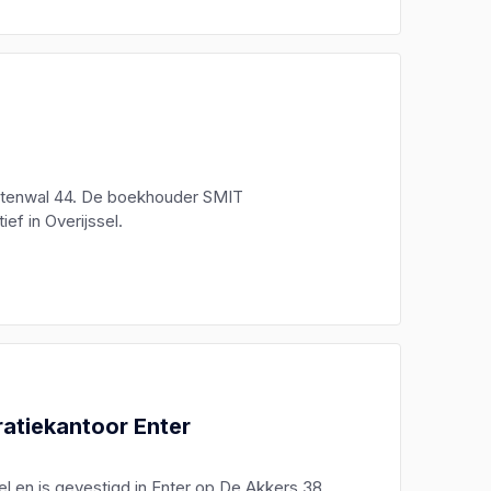
Huttenwal 44. De boekhouder SMIT
ef in Overijssel.
ratiekantoor Enter
el en is gevestigd in Enter op De Akkers 38.