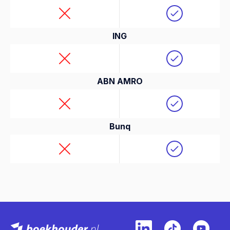
ING
ABN AMRO
Bunq