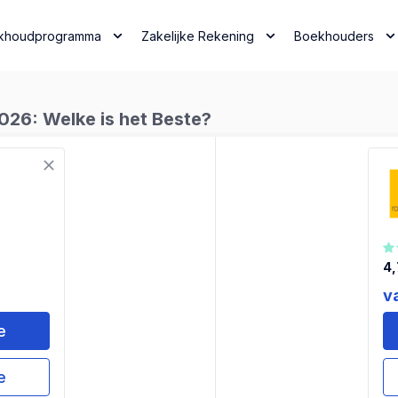
khoudprogramma
Zakelijke Rekening
Boekhouders
26: Welke is het Beste?
4,
v
e
e