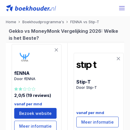
Home
Boekhoudprogramma's
FENNA vs Stip-T
Gekko vs MoneyMonk Vergelijking 2026: Welke
is het Beste?
fENNA
Door fENNA
Stip-T
Door Stip-T
2,0/5 (19 reviews)
vanaf per mnd
vanaf per mnd
Bezoek website
Meer informatie
Meer informatie