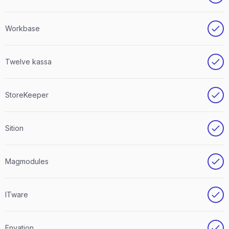
Workbase
Twelve kassa
StoreKeeper
Sition
Magmodules
ITware
Envation