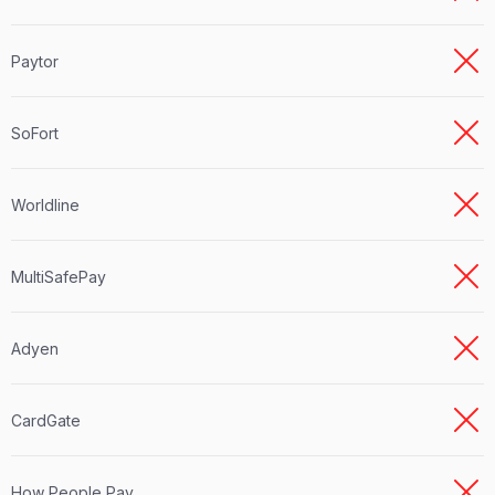
Paytor
SoFort
Worldline
MultiSafePay
Adyen
CardGate
How People Pay