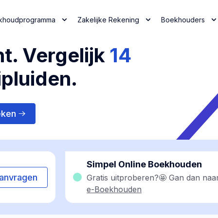
khoudprogramma
Zakelijke Rekening
Boekhouders
t. Vergelijk
14
ipluiden.
eken
Simpel Online Boekhouden
anvragen
Gratis uitproberen?🤩 Gan dan naa
e-Boekhouden