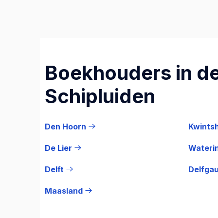
Boekhouders in de
Schipluiden
Den Hoorn
Kwints
De Lier
Wateri
Delft
Delfga
Maasland