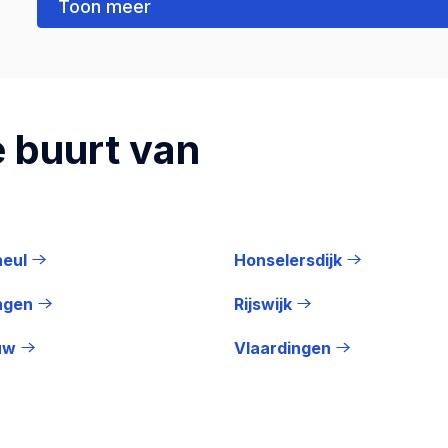
Toon meer
 buurt van
heul
Honselersdijk
ngen
Rijswijk
uw
Vlaardingen