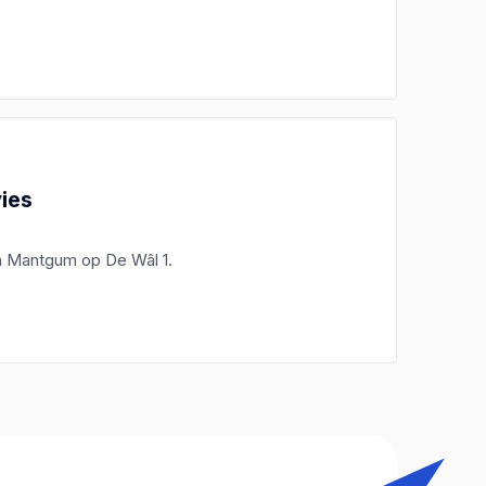
ies
in Mantgum op De Wâl 1.