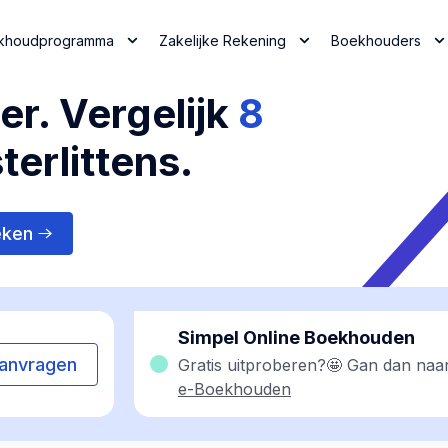
khoudprogramma
Zakelijke Rekening
Boekhouders
r. Vergelijk
8
erlittens.
eken
Simpel Online Boekhouden
anvragen
Gratis uitproberen?🤩 Gan dan naa
e-Boekhouden