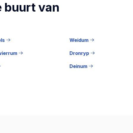
 buurt van
ls
Weidum
wierrum
Dronryp
Deinum