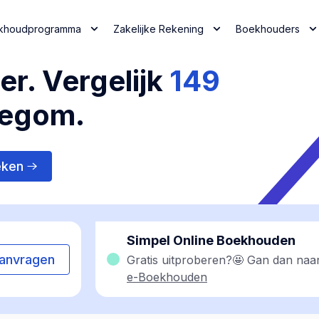
khoudprogramma
Zakelijke Rekening
Boekhouders
r. Vergelijk
149
legom.
eken
Simpel Online Boekhouden
anvragen
Gratis uitproberen?🤩 Gan dan naa
e-Boekhouden