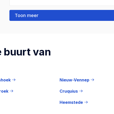
Toon meer
 buurt van
shoek
Nieuw-Vennep
roek
Cruquius
Heemstede