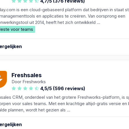
4,7/5 (376 reviews)
y.com is een cloud-gebaseerd platform dat bedrijven in staat st
managementtools en applicaties te creëren. Van oorsprong een
werkingstool uit 2014, heeft het zich ontwikkeld ...
este voor teams
ergelijken
Freshsales
Door Freshworks
4,5/5 (596 reviews)
sales CRM, onderdeel van het grotere Freshworks-platform, is s
rpen voor sales teams. Met een krachtige altijd-gratis versie en
lde plannen, wordt het gezien als ...
ergelijken