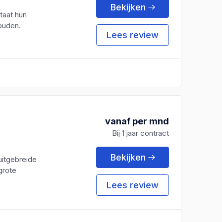
Bekijken
taat hun
houden.
Lees review
vanaf per mnd
Bij 1 jaar contract
Bekijken
uitgebreide
grote
Lees review