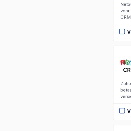
NetSu
voor 
CRM,
V
Zoho
betaa
versi
V