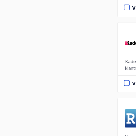
V
Kade
klant
V