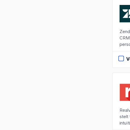
Zend
CRM-o
perso
V
Real
stelt
intuï