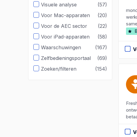
Visuele analyse
(57)
monda
Voor Mac-apparaten
(20)
werk
samen
Voor de AEC sector
(22)
B
Voor iPad-apparaten
(58)
Waarschuwingen
(167)
V
Zelfbedieningsportaal
(69)
Zoeken/filteren
(154)
Fresh
ontwo
betaa
V