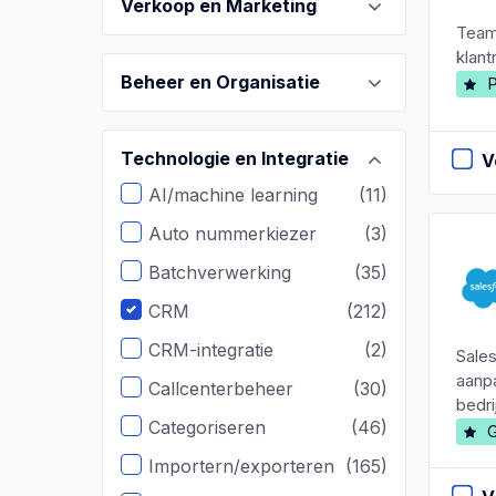
Verkoop en Marketing
Teaml
klant
Beheer en Organisatie
P
Technologie en Integratie
V
AI/machine learning
(11)
Auto nummerkiezer
(3)
Batchverwerking
(35)
CRM
(212)
CRM-integratie
(2)
Sales
aanpa
Callcenterbeheer
(30)
bedri
Categoriseren
(46)
G
Importern/exporteren
(165)