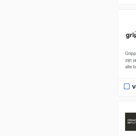
Gripp
zijn 
alle 
V