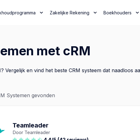
khoudprogramma
Zakelijke Rekening
Boekhouders
stemen met cRM
ergelijk en vind het beste CRM systeem dat naadloos aans
M Systemen gevonden
Teamleader
Door Teamleader
4,4/5 (42 reviews)