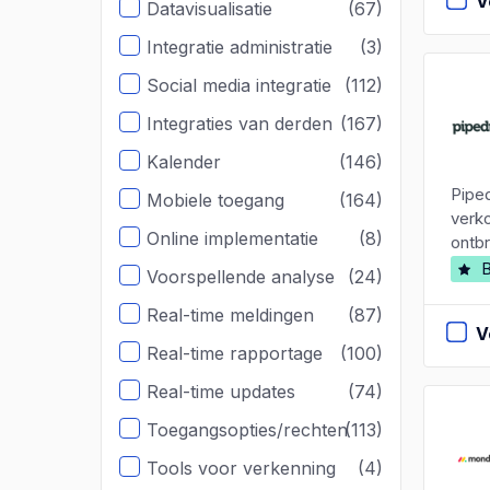
V
Datavisualisatie
(67)
Integratie administratie
(3)
Social media integratie
(112)
Integraties van derden
(167)
Kalender
(146)
Pipe
Mobiele toegang
(164)
verk
Online implementatie
(8)
ontbr
B
Voorspellende analyse
(24)
Real-time meldingen
(87)
V
Real-time rapportage
(100)
Real-time updates
(74)
Toegangsopties/rechten
(113)
Tools voor verkenning
(4)