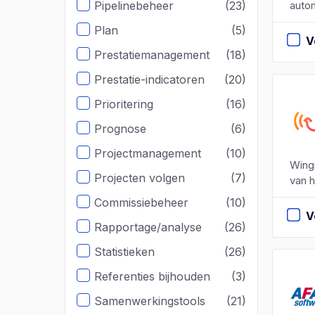
autom
Pipelinebeheer
(23)
Plan
(5)
V
Prestatiemanagement
(18)
Prestatie-indicatoren
(20)
Prioritering
(16)
Prognose
(6)
Projectmanagement
(10)
Wingm
Projecten volgen
(7)
van h
Commissiebeheer
(10)
V
Rapportage/analyse
(26)
Statistieken
(26)
Referenties bijhouden
(3)
Samenwerkingstools
(21)