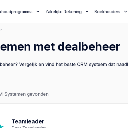
khoudprogramma
Zakelijke Rekening
Boekhouders
r
temen met dealbeheer
heer? Vergelijk en vind het beste CRM systeem dat naadlo
 Systemen gevonden
Teamleader
Door Teamleader