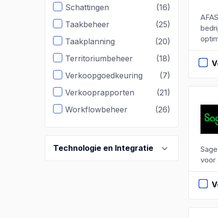
Schattingen
(16)
AFAS
Taakbeheer
(25)
bedri
optim
Taakplanning
(20)
Territoriumbeheer
(18)
V
Verkoopgoedkeuring
(7)
Verkooprapporten
(21)
Workflowbeheer
(26)
Technologie en Integratie
Sage
voor 
V