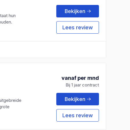
Bekijken
taat hun
houden.
Lees review
vanaf per mnd
Bij 1 jaar contract
Bekijken
uitgebreide
grote
Lees review