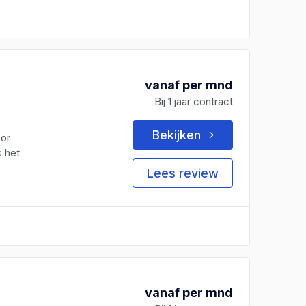
vanaf per mnd
Bij 1 jaar contract
Bekijken
or
s het
Lees review
vanaf per mnd