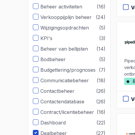
Beheer activiteiten
(16)
V
Verkooppijplijn beheer
(24)
Wijzigingsopdrachten
(5)
KPI's
(3)
Beheer van bellijsten
(14)
Bodbeheer
(5)
Pipe
verk
Budgettering/prognoses
(7)
ontbr
Communicatiebeheer
(18)
B
Contactbeheer
(26)
V
Contactendatabase
(26)
Contract/licentiebeheer
(16)
Dashboard
(22)
Dealbeheer
(27)