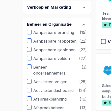
Verkoop en Marketing
Teaml
klant
Beheer en Organisatie
P
Aanpasbare branding
(15)
Aanpasbare rapporten
(22)
V
Aanpasbare sjablonen
(22)
Aanpasbare velden
(27)
Beheer
(3)
onderaannemers
Activiteiten volgen
(25)
Sales
Activiteitendashboard
(24)
aanpa
bedri
Afspraakplanning
(16)
G
Afspraakbeheer
(13)