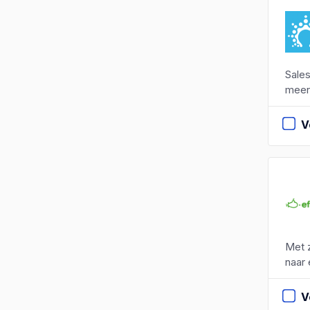
Sales
meer 
V
Met z
naar 
V