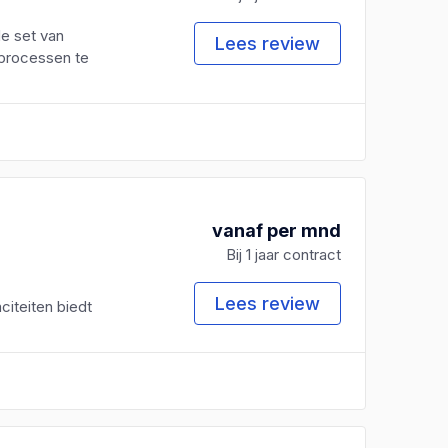
e set van
Lees review
sprocessen te
vanaf per mnd
Bij 1 jaar contract
Lees review
iteiten biedt