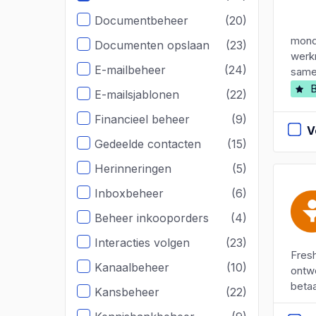
Documentbeheer
(20)
monda
Documenten opslaan
(23)
werk
E-mailbeheer
(24)
samen
B
E-mailsjablonen
(22)
Financieel beheer
(9)
V
Gedeelde contacten
(15)
Herinneringen
(5)
Inboxbeheer
(6)
Beheer inkooporders
(4)
Interacties volgen
(23)
Fresh
Kanaalbeheer
(10)
ontwo
betaa
Kansbeheer
(22)