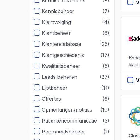
Kennisbankbeheer
(9)
V
Kennisbeheer
(7)
Klantvolging
(4)
Klantbeheer
(6)
Klantendatabase
(25)
Klantgeschiedenis
(17)
Kade
klant
Kwaliteitsbeheer
(5)
Leads beheren
(27)
V
Lijstbeheer
(11)
Offertes
(6)
Opmerkingen/notities
(10)
Patiëntencommunicatie
(3)
Personeelsbeheer
(1)
Close