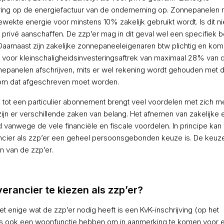
aring op de energiefactuur van de onderneming op. Zonnepanelen
wekte energie voor minstens 10% zakelijk gebruikt wordt. Is dit ni
privé aanschaffen. De zzp’er mag in dit geval wel een specifiek 
. Daarnaast zijn zakelijke zonnepaneeleigenaren btw plichtig en ko
g voor kleinschaligheidsinvesteringsaftrek van maximaal 28% van 
nepanelen afschrijven, mits er wel rekening wordt gehouden met 
room dat afgeschreven moet worden.
g tot een particulier abonnement brengt veel voordelen met zich me
zijn er verschillende zaken van belang. Het afnemen van zakelijke 
 vanwege de vele financiële en fiscale voordelen. In principe ka
ancier als zzp’er een geheel persoonsgebonden keuze is. De keuz
n van de zzp’er.
erancier te kiezen als zzp’er?
et enige wat de zzp’er nodig heeft is een KvK-inschrijving (op het
dus ook een woonfunctie hebben om in aanmerking te komen voor 