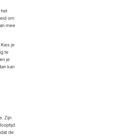
 het
heid om
 aan mee
 Kies je
ig te
en je
 dan kan
. Zijn
ooptijd.
mdat de