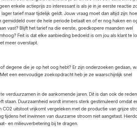
een enkele actieprijs zo interessant is als je in je eerste reactie z
ger tarief maar tijdelijk geldt. Jouw vraag moet dan altijd zijn: ho
an gemiddeld over de hele periode betaalt en of er nog haken en 
d aan vast? Blijft het tarief na die eerste, goedkopere maanden wel
omhoog? Feit is dat elke aanbieding bedoeld is om jou als klant te l
iet meer overstapt.
of degene die je op het oog hebt? Er zijn onderzoeken gedaan, wa
n. Met een eenvoudige zoekopdracht heb je ze waarschijnlijk snel
 te verduurzamen in de aankomende jaren. Dit is dan ook de reden
ft staan. Duurzaamheid wordt immers sterk gestimuleerd omdat er 
CO2 uitstoot vrijkomt vergeleken met de productie van grijze str
 tijdens het inwinnen van duurzame stroom niet aangetast. Hierdo
t- en milieuverbetering bij te dragen.