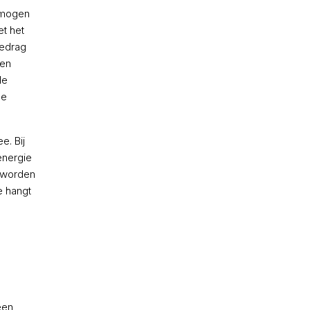
 mogen
et het
bedrag
men
de
de
e. Bij
energie
n worden
e hangt
een