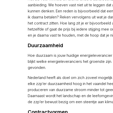
aanbieding. We hoeven vast niet uit te leggen dat g
kunnen denken. Een reden is bijvoorbeeld dat een la
ik daarna betalen? Reken vervolgens uit wat je d
het contract zitten. Hoe lang zit je er bijvoorbeel
hetzelfde of gaat de prijs bij iedere stijging mee 
en je daarna vast te houden, met de hoop dat je n
Duurzaamheid
Hoe duurzaam is jouw huidige energieleverancier 
blijkt welke energieleveranciers het groenste zij
gevonden.
Nederland heeft als doel om zich zoveel mogelijk
elke zzp’er duurzaamheid hoog in het vaandel hee
produceren van duurzame stroom minder tot geen 
Daarnaast wordt het landschap en de leefomgeving
de zzp’er bewust bezig om een steentje aan klimaa
Contractvormen