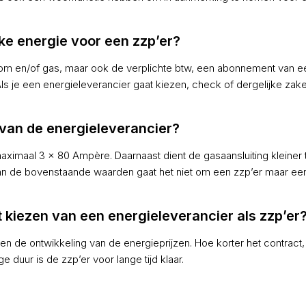
jke energie voor een zzp’er?
troom en/of gas, maar ook de verplichte btw, een abonnement van e
ls je een energieleverancier gaat kiezen, check of dergelijke zaken
 van de energieleverancier?
 maximaal 3 x 80 Ampère. Daarnaast dient de gasaansluiting kleiner t
dan de bovenstaande waarden gaat het niet om een zzp’er maar ee
t kiezen van een energieleverancier als zzp’er
en de ontwikkeling van de energieprijzen. Hoe korter het contract,
ge duur is de zzp’er voor lange tijd klaar.