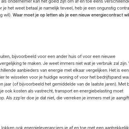
jou als ondernemer kan het goed zijn om af en toe eens verschillend
r je het weet betaal je namelijk teveel, heb je een ongunstig contra
g wil).
Waar moet je op letten als je een nieuw energiecontract wi
sluiten, bijvoorbeeld voor een ander huis of voor een nieuwe
 vergelijking te maken. Je weet immers niet wat je verbruik zal zijn
illende aanbieders van energie met elkaar vergelijken. Het is een
er te wisselen voor je huidige woning of voor het bedrijfspand waa
en jaar (of bijvoorbeeld het gemiddelde van de laatste jaren). Met 
 je ook kosten als vastrecht, transport en energiebelasting moet
op. Als zzp’er doe je dat niet, die verreken je immers met je aangif
, lokken ook energieleveranciers je af en toe met een aantrekkelij