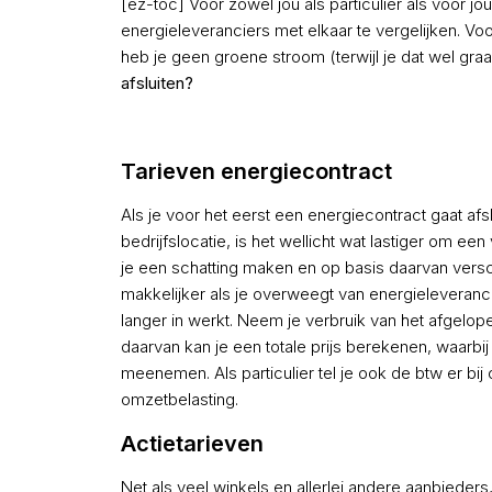
[ez-toc] Voor zowel jou als particulier als voor 
energieleveranciers met elkaar te vergelijken. Voo
heb je geen groene stroom (terwijl je dat wel graa
afsluiten?
Tarieven energiecontract
Als je voor het eerst een energiecontract gaat af
bedrijfslocatie, is het wellicht wat lastiger om een
je een schatting maken en op basis daarvan versch
makkelijker als je overweegt van energieleveranci
langer in werkt. Neem je verbruik van het afgelop
daarvan kan je een totale prijs berekenen, waarbij
meenemen. Als particulier tel je ook de btw er bij 
omzetbelasting.
Actietarieven
Net als veel winkels en allerlei andere aanbieders