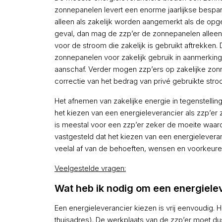
zonnepanelen levert een enorme jaarlijkse besp
alleen als zakelijk worden aangemerkt als de opge
geval, dan mag de zzp’er de zonnepanelen alleen 
voor de stroom die zakelijk is gebruikt aftrekken
zonnepanelen voor zakelijk gebruik in aanmerkin
aanschaf. Verder mogen zzp’ers op zakelijke zon
correctie van het bedrag van privé gebruikte st
Het afnemen van zakelijke energie in tegenstellin
het kiezen van een energieleverancier als zzp’er 
is meestal voor een zzp’er zeker de moeite waard
vastgesteld dat het kiezen van een energielever
veelal af van de behoeften, wensen en voorkeure
Veelgestelde vragen:
Wat heb ik nodig om een energielev
Een energieleverancier kiezen is vrij eenvoudig. H
thuisadres). De werkplaats van de zzp’er moet 