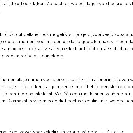
jft altijd koffiedik kijken. Zo dachten we ooit lage hypotheekrentes 
.
 of dat dubbeltarief ook mogelijk is. Heb je bijvoorbeeld apparatuu
l je op dat moment veel minder, omdat je gebruik maakt van een dalt
 aanbieders, ook als ze alleen enkeltarief hebben. Je schiet name
dag veel meer betaalt dan elders.
en als je samen veel sterker staat? Er zijn allerlei initiatieven wa
men sta je altijd sterker, kan je meer eisen en heb je een sterkere pos
ltijd een interessante klant. Met één contract kunnen ze immers in
en. Daarnaast trekt een collectief contract continu nieuwe deelne
nelen, zowel voor zakelijk als voor privé gebruik. Zakelijke