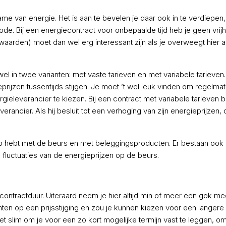
ame van energie. Het is aan te bevelen je daar ook in te verdiepen,
e. Bij een energiecontract voor onbepaalde tijd heb je geen vrij
orwaarden) moet dan wel erg interessant zijn als je overweegt hier
el in twee varianten: met vaste tarieven en met variabele tarieven.
ieprijzen tussentijds stijgen. Je moet ’t wel leuk vinden om regelmat
eleverancier te kiezen. Bij een contract met variabele tarieven b
rancier. Als hij besluit tot een verhoging van zijn energieprijzen,
er op hebt met de beurs en met beleggingsproducten. Er bestaan ook
e fluctuaties van de energieprijzen op de beurs.
 contractduur. Uiteraard neem je hier altijd min of meer een gok mee
chten op een prijsstijging en zou je kunnen kiezen voor een langere l
 het slim om je voor een zo kort mogelijke termijn vast te leggen, o