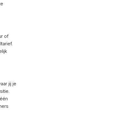
te
r of
arief.
lijk
ar jij je
itie.
 één
mers