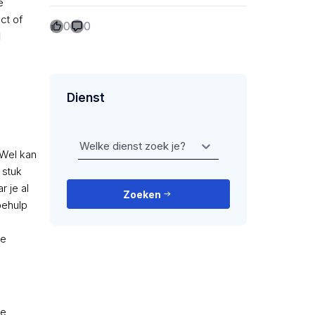
e
ct of
0
0
l
Dienst
Welke dienst zoek je?
. Wel kan
 stuk
r je al
Zoeken
behulp
te
ke