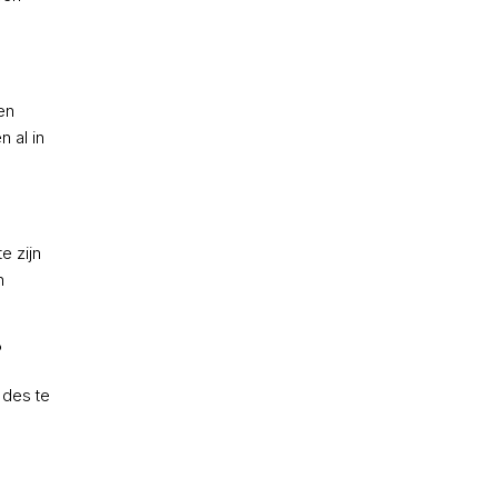
en
 al in
e zijn
n
?
 des te