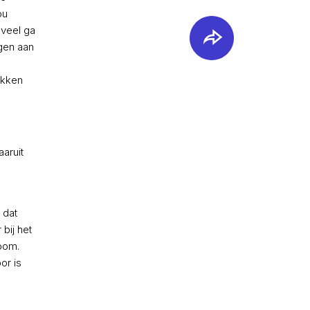
ou
eveel ga
ogen aan
okken
aruit
 dat
bij het
oom.
or is