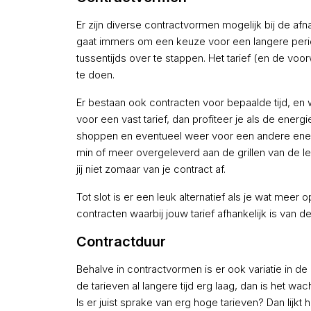
Er zijn diverse contractvormen mogelijk bij de afn
gaat immers om een keuze voor een langere period
tussentijds over te stappen. Het tarief (en de vo
te doen.
Er bestaan ook contracten voor bepaalde tijd, en w
voor een vast tarief, dan profiteer je als de energ
shoppen en eventueel weer voor een andere energi
min of meer overgeleverd aan de grillen van de leve
jij niet zomaar van je contract af.
Tot slot is er een leuk alternatief als je wat me
contracten waarbij jouw tarief afhankelijk is van d
Contractduur
Behalve in contractvormen is er ook variatie in de
de tarieven al langere tijd erg laag, dan is het wa
Is er juist sprake van erg hoge tarieven? Dan lijkt