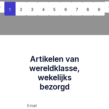
1
2
3
4
5
6
7
8
9
Artikelen van
wereldklasse,
wekelijks
bezorgd