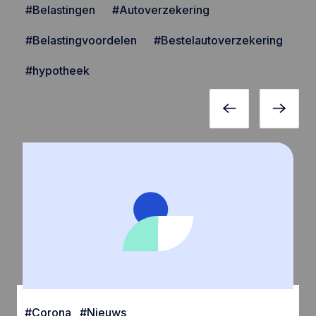
#Belastingen
#Autoverzekering
#Belastingvoordelen
#Bestelautoverzekering
#hypotheek
#
Corona
#
Nieuws