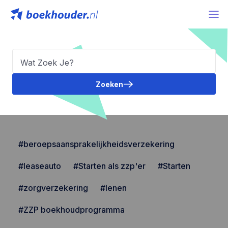
Zoeken
#beroepsaansprakelijkheidsverzekering
#leaseauto
#Starten als zzp'er
#Starten
#zorgverzekering
#lenen
#ZZP boekhoudprogramma