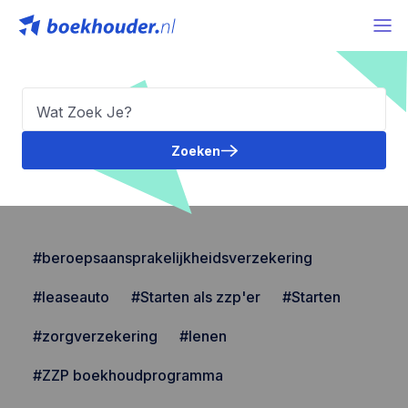
Zoeken
#beroepsaansprakelijkheidsverzekering
#leaseauto
#Starten als zzp'er
#Starten
#zorgverzekering
#lenen
#ZZP boekhoudprogramma