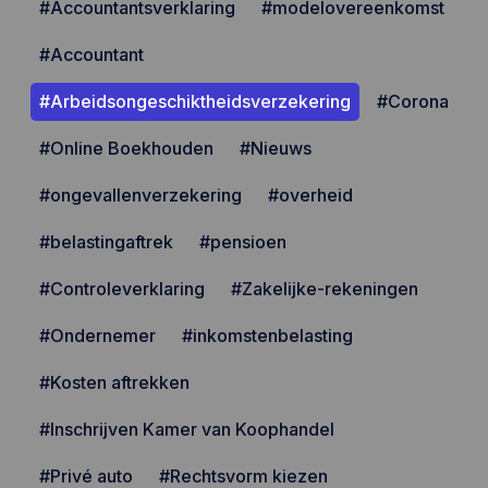
#Accountantsverklaring
#modelovereenkomst
#Accountant
#Arbeidsongeschiktheidsverzekering
#Corona
#Online Boekhouden
#Nieuws
#ongevallenverzekering
#overheid
#belastingaftrek
#pensioen
#Controleverklaring
#Zakelijke-rekeningen
#Ondernemer
#inkomstenbelasting
#Kosten aftrekken
#Inschrijven Kamer van Koophandel
#Privé auto
#Rechtsvorm kiezen