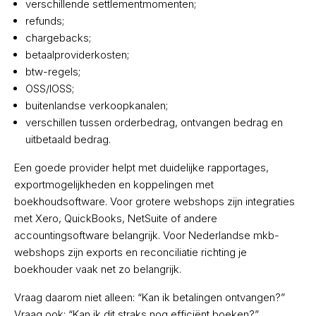
verschillende settlementmomenten;
refunds;
chargebacks;
betaalproviderkosten;
btw-regels;
OSS/IOSS;
buitenlandse verkoopkanalen;
verschillen tussen orderbedrag, ontvangen bedrag en
uitbetaald bedrag.
Een goede provider helpt met duidelijke rapportages,
exportmogelijkheden en koppelingen met
boekhoudsoftware. Voor grotere webshops zijn integraties
met Xero, QuickBooks, NetSuite of andere
accountingsoftware belangrijk. Voor Nederlandse mkb-
webshops zijn exports en reconciliatie richting je
boekhouder vaak net zo belangrijk.
Vraag daarom niet alleen: “Kan ik betalingen ontvangen?”
Vraag ook: “Kan ik dit straks nog efficiënt boeken?”