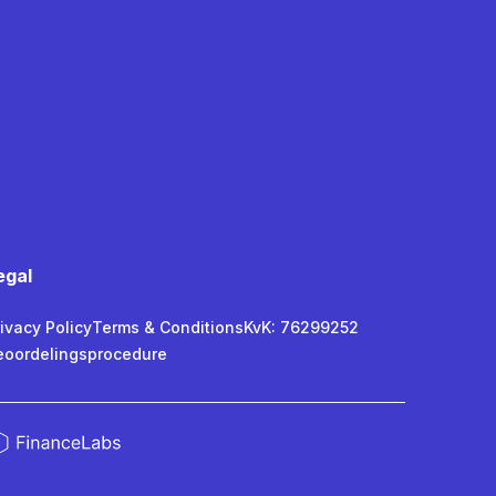
egal
ivacy Policy
Terms & Conditions
KvK: 76299252
eoordelingsprocedure