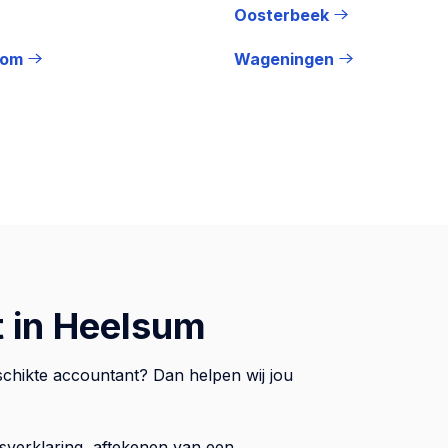
Oosterbeek
kom
Wageningen
 in Heelsum
schikte accountant? Dan helpen wij jou
sverklaring, aftekenen van een