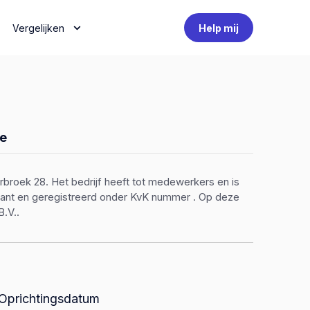
Vergelijken
Help mij
e
rbroek 28. Het bedrijf heeft tot medewerkers en is
untant en geregistreerd onder KvK nummer . Op deze
B.V..
Oprichtingsdatum