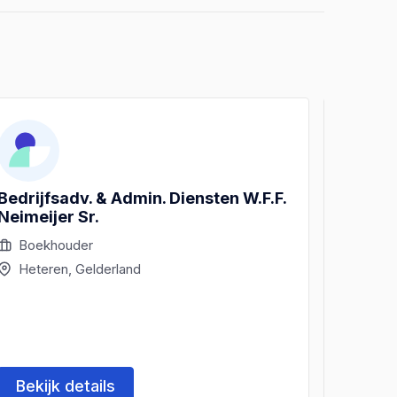
Bedrijfsadv. & Admin. Diensten W.F.F.
GERS 
Neimeijer Sr.
Boekhouder
Boek
Heteren, Gelderland
Hete
Bekijk details
Beki