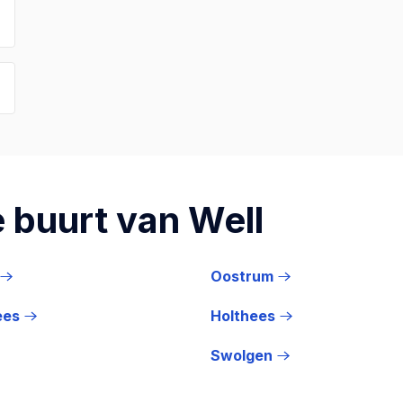
 buurt van Well
Oostrum
ees
Holthees
Swolgen