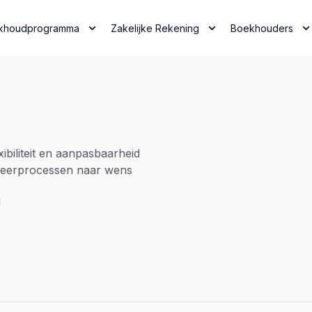
khoudprogramma
Zakelijke Rekening
Boekhouders
biliteit en aanpasbaarheid
eheerprocessen naar wens
d