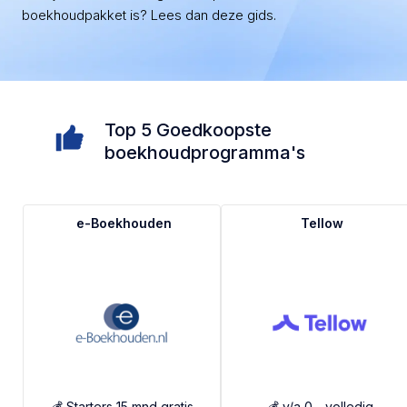
boekhoudpakket is? Lees dan deze gids.
Top 5 Goedkoopste
boekhoudprogramma's
e-Boekhouden
Tellow
💰 Starters 15 mnd gratis
💰 v/a 0,- volledig