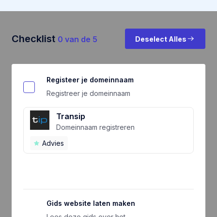
Checklist
0
van de
5
Deselect Alles
Registeer je domeinnaam
Registreer je domeinnaam
Transip
Domeinnaam registreren
Advies
Gids website laten maken
Lees deze gids over het