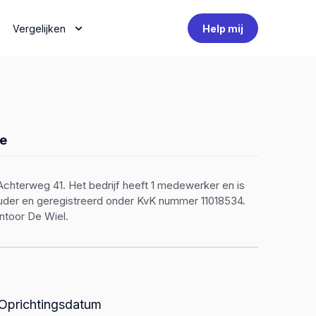
Vergelijken
Help mij
e
Achterweg 41. Het bedrijf heeft 1 medewerker en is
houder en geregistreerd onder KvK nummer 11018534.
ntoor De Wiel.
Oprichtingsdatum