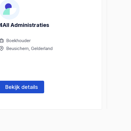
4All Administraties
Admini
Boekhouder
Boek
Beusichem, Gelderland
Beus
Bekijk details
Beki