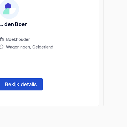
L. den Boer
Louis 
Boekhouder
Boek
Wageningen, Gelderland
Wage
Bekijk details
Beki