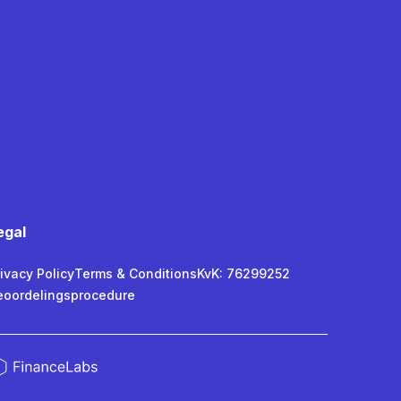
egal
ivacy Policy
Terms & Conditions
KvK: 76299252
eoordelingsprocedure