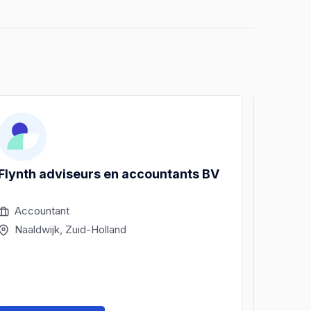
Flynth adviseurs en accountants BV
Flynth
Accountant
Acco
Naaldwijk, Zuid-Holland
Naal