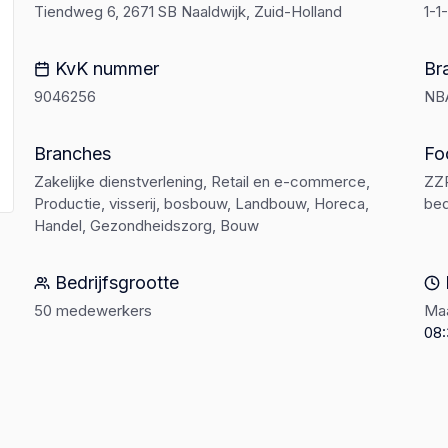
Tiendweg 6, 2671 SB Naaldwijk, Zuid-Holland
1-1
KvK nummer
Br
9046256
NB
Branches
Fo
Zakelijke dienstverlening, Retail en e-commerce,
ZZP
Productie, visserij, bosbouw, Landbouw, Horeca,
bed
Handel, Gezondheidszorg, Bouw
Bedrijfsgrootte
50 medewerkers
Maa
08: