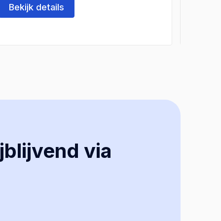
Bekijk details
Beki
jblijvend via